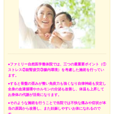
●
ファミリー自然医学整体院では、三つの最重要ポイント（①
ストレス②副腎疲労③腸内環境）を考慮した施術を行ってい
ます。
●すると骨盤の歪みが整い免疫力も強くなり自律神経も安定し
全身の血液循環やホルモンの分泌も改善し、体温も上昇して
お身体の代謝が活発になります。
●そのような施術を行うことで当院では不快な痛みや症状が本
当の原因から改善し、また妊娠しやすいお体になれるので