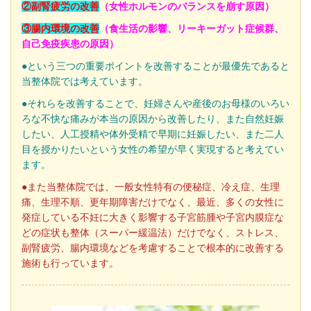
②副腎疲労の改善
（女性ホルモンのバランスを崩す原因）
③腸内環境の改善
（食生活の影響、リーキーガット症候群、
自己免疫疾患の原因）
●という三つの重要ポイントを改善することが最優先であると
当整体院では考えています。
●それらを改善することで、
妊婦さんや産後のお母様のいろい
ろな不快な痛みが本当の原因から改善したり、また自然妊娠
したい、人工授精や体外受精で早期に妊娠したい、また二人
目を授かりたいという女性の希望が早く実現すると考えてい
ます。
●また当整体院では、一般女性特有の便秘症、冷え症、生理
痛、生理不順、更年期障害だけでなく、最近、多くの女性に
発症している不妊に大きく影響する子宮筋腫や子宮内膜症な
どの症状も整体（スーパー緩温法）だけでなく、ストレス、
副腎疲労、腸内環境などを考慮することで根本的に改善する
施術も行っています。