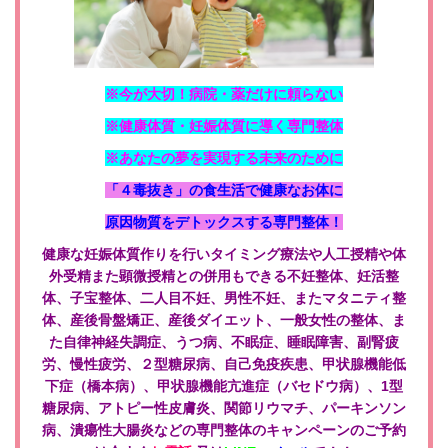
※今が大切！病院・薬だけに頼らない
※健康体質・妊娠体質に導く専門整体
※あなたの夢を実現する未来のために
「４毒抜き」の食生活で健康なお体に
原因物質をデトックスする専門整体！
健康な妊娠体質作りを行いタイミング療法や人工授精や体
外受精また顕微授精との併用もできる不妊整体、妊活整
体、子宝整体、二人目不妊、男性不妊、また
マタニティ整
体、産後骨盤矯正、産後ダイエット、一般女性の整体、ま
た自律神経失調症、うつ病、不眠症、睡眠障害、副腎疲
労、慢性疲労、２型糖尿病、自己免疫疾患、甲状腺機能低
下症（橋本病）、甲状腺機能亢進症（バセドウ病）、1型
糖尿病、アトピー性皮膚炎、関節リウマチ、パーキンソン
病、潰瘍性大腸炎などの専門整体のキャンペーンのご予約