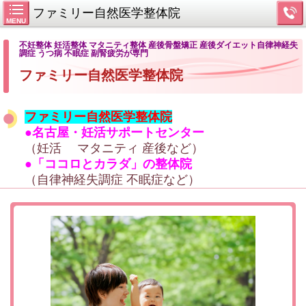
ファミリー自然医学整体院
MENU
不妊整体 妊活整体 マタニティ整体 産後骨盤矯正 産後ダイエット自律神経失
調症 うつ病 不眠症 副腎疲労が専門
ファミリー自然医学整体院
ファミリー自然医学整体院
●名古屋・妊活サポートセンター
（妊活 マタニティ 産後など）
●「ココロとカラダ」の整体院
（自律神経失調症 不眠症など）