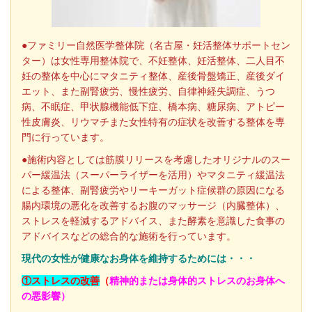
●
ファミリー自然医学整体院
（名古屋・妊活整体サポートセン
ター）は女性専用整体院で、不妊整体、妊活整体、二人目不
妊の整体を中心にマタニティ整体、産後骨盤矯正、産後ダイ
エット、また副腎疲労、慢性疲労、自律神経失調症、うつ
病、不眠症、甲状腺機能低下症、橋本病、糖尿病、アトピー
性皮膚炎、リウマチまた女性特有の症状を改善する整体を専
門に行っています。
●施術内容としては筋膜リリースを考慮したオリジナルのスー
パー緩温法（スーパーライザーを活用）やマタニティ緩温法
による整体、副腎疲労
やリーキーガット症候群の原因になる
腸内環境の悪化を改善するお腹のマッサージ（内臓整体）、
ストレスを軽減するアドバイス、また酵素を意識した食事の
アドバイスなどの総合的な施術を行っています。
現代の女性が健康なお身体を維持するためには・・・
①ストレスの改善
（
精神的または身体的ストレスのお身体へ
の悪影響）