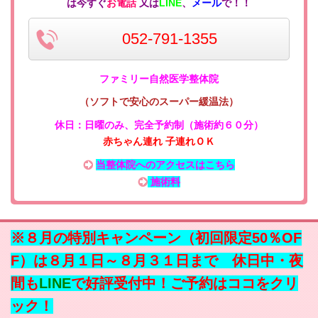
は今すぐ
お電話
又は
LINE
、
メール
で！！
052-791-1355
ファミリー自然医学整体院
（ソフトで安心のスーパー緩温法
）
休日：日曜のみ
、
完全予約制（施術約６０分）
赤ちゃん連れ 子連れＯＫ
当整体院へのアクセスはこちら
施術料
※８月の特別キャンペーン（初回限定50％OF
F）は８月１日～８月３１日まで 休日中・夜
間も
LINE
で好評受付中！ご予約はココをクリ
ック！