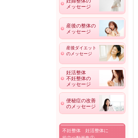
妊婦整体の
メッセージ
産後の整体の
メッセージ
産後ダイエット
のメッセージ
妊活整体
不妊整体の
メッセージ
便秘症の改善
のメッセージ
不妊整体 妊活整体に
役立つ動画集①