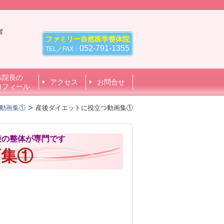
曜
ファミリー自然医学整体院
0
052-791-1355
TEL／FAX：
体院長の
アクセス
お問合せ
ロフィール
動画集①
産後ダイエットに役立つ動画集①
後の整体が専門です
画集①