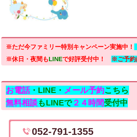
※ただ今ファミリー特別キャンペーン実施中！
※休日・夜間も
LINE
で好評受付中！
※ご予約
お電話
・LINE・
メール予約
こちら
無料相談
もLINEで
２４時間
受付中
052-791-1355