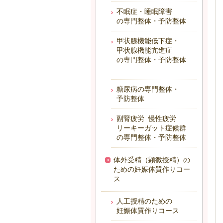
不眠症・睡眠障害
の専門整体・予防整体
甲状腺機能低下症・
甲状腺機能亢進症
の専門整体・予防整体
糖尿病の専門整体・
予防整体
副腎疲労 慢性疲労
リーキーガット症候群
の専門整体・予防整体
体外受精（顕微授精）の
ための妊娠体質作りコー
ス
人工授精のための
妊娠体質作りコース