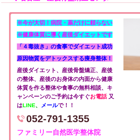
※今が大切！病院・薬だけに頼らない
※健康体質に導く産後ダイエットです
「４毒抜き」の食事でダイエット成功
原因物質をデトックスする痩身整体！
産後ダイエット、産後骨盤矯正、産後
の整体、産後のお身体の内面から健康
体質を作る整体や食事の無料相談、キ
ャンペーンのご予約は今すぐ
お電話
又
は
LINE
、
メール
で！！
052-791-1355
ファミリー自然医学整体院