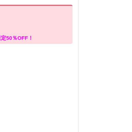
50％OFF！