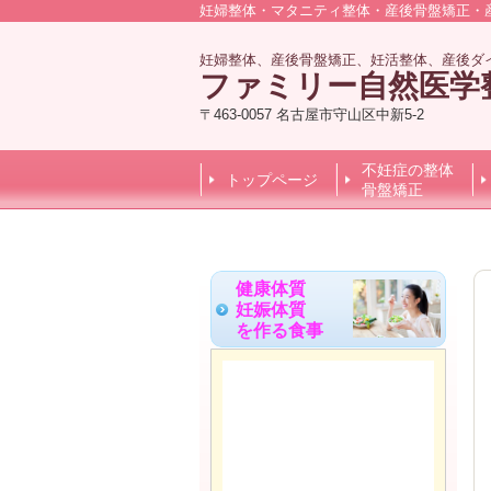
妊婦整体・マタニティ整体・産後骨盤矯正・
妊婦整体、産後骨盤矯正、妊活整体、産後ダ
ファミリー自然医学
〒463-0057 名古屋市守山区中新5-2
不妊症の整体
トップページ
骨盤矯正
健康体質
妊娠体質
を作る食事