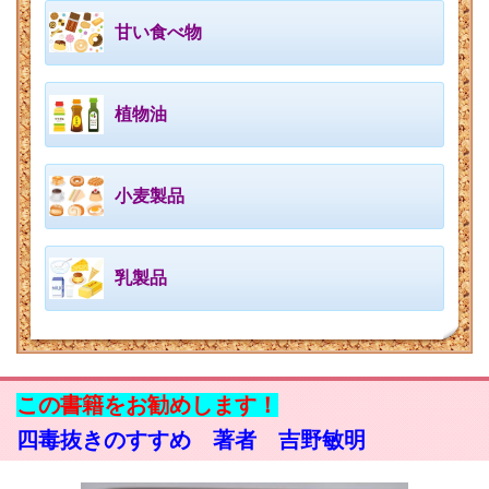
甘い食べ物
植物油
小麦製品
乳製品
この書籍をお勧めします！
四毒抜きのすすめ 著者 吉野敏明