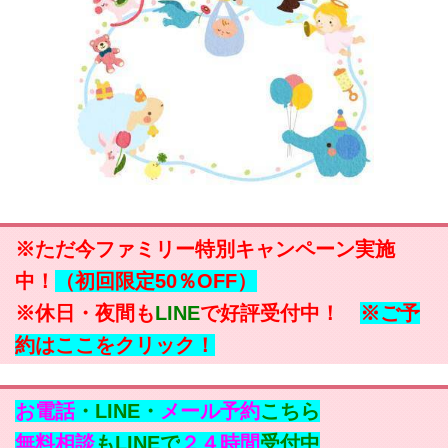
※ただ今ファミリー特別キャンペーン実施
中！
（初回限定50％OFF）
※休日・夜間も
LINE
で好評受付中！
※ご予
約はここをクリック！
お電話
・LINE・
メール予約
こちら
無料相談
もLINEで
２４時間
受付中