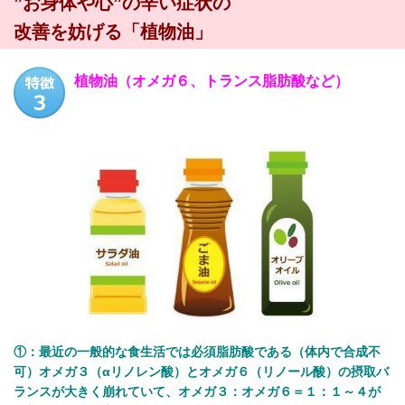
”お身体や心”の辛い症状の
改善を妨げる「植物油」
植物油（オメガ６、トランス脂肪酸など）
①：最近の一般的な食生活では必須脂肪酸である（体内で合成不
可）オメガ３（αリノレン酸）とオメガ６（リノール酸）の摂取バ
ランスが大きく崩れていて、オメガ３：オメガ６＝１：１～４が