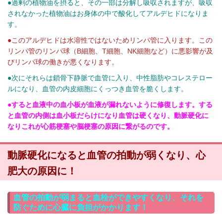
●過剰の植物油を摂ると、その一部は分解し吸収されますが、吸収
されなかった植物油はお身体の中で酸化してアルデヒドになりま
す。
●このアルデヒドは水溶性ではないためリンパ管に入ります。この
リンパ管のリンパ球（B細胞、T細胞、NK細胞など）に悪影響が及
びリンパ球の働きが悪くなります。
●次にそれらは鎖骨下静脈で血管に入り、中性脂肪やコレステロー
ルになり、血管の内皮細胞にくっつき血管を脆くします。
●すると血液中の血小板が血液が漏れないように修復します。する
と血管の内側は血小板だらけになり血管は硬くなり、動脈硬化に
なりこれが心筋梗塞や脳梗塞の原因に繋がるのです。
動脈硬化になると血管の拍動が弱くなり、心
肥大の原因に！
血管の拍動が弱まると血栓ができやすくなり、それを
防ぐために心臓に負担がかかります！