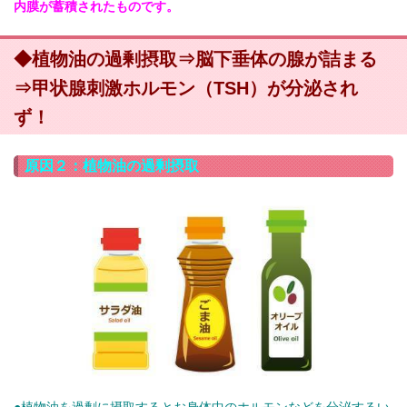
内膜が蓄積されたものです。
◆植物油の過剰摂取⇒脳下垂体の腺が詰まる
⇒甲状腺刺激ホルモン（TSH）が分泌され
ず！
原因２：植物油の過剰摂取
●植物油を過剰に摂取するとお身体中のホルモンなどを分泌するい