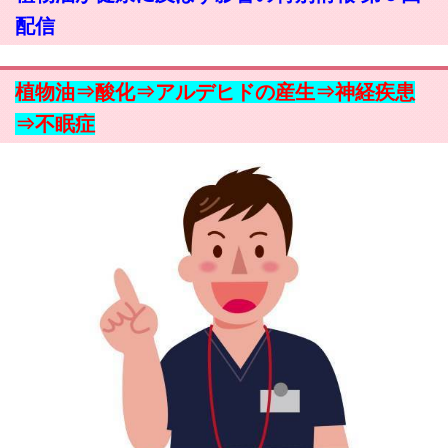
配信
植物油⇒酸化⇒アルデヒドの産生⇒神経疾患
⇒不眠症