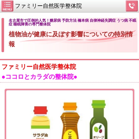
ファミリー自然医学整体院
MENU
名古屋市で圧倒的人気！糖尿病 予防方法 橋本病 自律神経失調症 うつ病 不眠
症 睡眠障害の専門整体院
植物油が健康に及ぼす影響についての特別情
報
ファミリー自然医学整体院
●ココロとカラダの整体院●