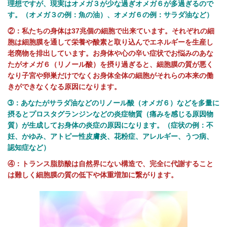
理想ですが、現実はオメガ３が少な過ぎオメガ６が多過ぎるので
す。（オメガ３の例：魚の油）、オメガ６の例：サラダ油など）
②：私たちの身体は37兆個の細胞で出来ています。それぞれの細
胞は細胞膜を通して栄養や酸素と取り込んでエネルギーを生産し
老廃物を排出しています。お身体や心の辛い症状でお悩みのあな
たがオメガ６（リノール酸）を摂り過ぎると、細胞膜の質が悪く
なり子宮や卵巣だけでなくお身体全体の細胞がそれらの本来の働
きができなくなる原因になります。
➂：あなたがサラダ油などのリノール酸（オメガ６）などを多量に
摂るとプロスタグランジンなどの炎症物質（痛みを感じる原因物
質）が生成してお身体の炎症の原因になります。（症状の例：不
妊、かゆみ、アトピー性皮膚炎、花粉症、アレルギー、うつ病、
認知症など）
④：トランス脂肪酸は自然界にない構造で、完全に代謝すること
は難しく細胞膜の質の低下や体重増加に繋がります。