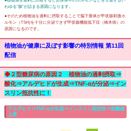
わゆる”腺”が詰まる原因になります。
●そのため植物油を過剰に摂取することで脳下垂体が甲状腺刺激ホ
ルモン（TSH)
を十分に分泌できず甲状腺機能低下症（橋本病）の
原因になるのです。
植物油が健康に及ぼす影響の特別情報 第11回
配信
◆２型糖尿病の原因２ 植物油の過剰摂取⇒
酸化⇒アルデヒドが生成⇒TNF-αが分泌⇒イン
スリン抵抗性に！
アルデヒド⇒TNF-αが生成⇒インスリン抵抗性⇒血糖値
上昇