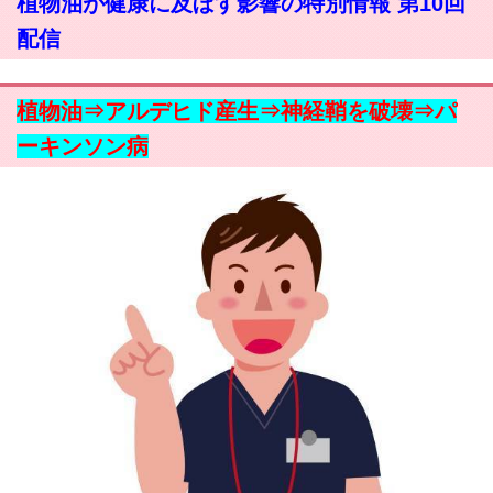
植物油が健康に及ぼす影響の特別情報 第10回
配信
植物油⇒アルデヒド産生⇒神経鞘を破壊⇒パ
ーキンソン病