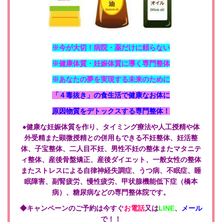
※今が大切！病院・薬だけに頼らない
※健康体質・妊娠体質に導く専門整体
※あなたの夢を実現する未来のために
「４毒抜き」の食生活で健康なお体に
原因物質をデトックスする専門整体！
●健康な妊娠体質を作り、タイミング療法や人工授精や体
外受精また顕微授精との併用もできる不妊整体、妊活整
体、子宝整体、二人目不妊、男性不妊の整体
またマタニテ
ィ整体、産後骨盤矯正、産後ダイエット、一般女性の整体
またストレスによる自律神経失調症、うつ病、不眠症、睡
眠障害、副腎疲労、慢性疲労、甲状腺機能低下症（橋本
病）、糖尿病などの専門整体院です。
◆キャンペーンのご予約は今すぐ
お電話
又は
LINE
、
メール
で！！