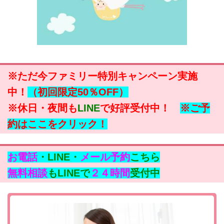
※ただ今ファミリー特別キャンペーン実施
中！
（初回限定50％OFF）
※休日・夜間も
LINE
で好評受付中！
※ご予
約はここをクリック！
お電話
・LINE・
メール予約
こちら
無料相談
もLINEで
２４時間
受付中