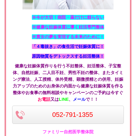
※今が大切！病院・薬だけに頼らない
※健康な妊娠体質に導く妊活専門整体
※貴女の夢を実現する未来のために！
「４毒抜き」の食生活で妊娠体質に！
原因物質をデトックスする妊活整体！
健康な妊娠体質作りを行う不妊整体、妊活整体、子宝整
体、自然妊娠、二人目不妊、男性不妊の整体、またタイミ
ング療法、人工授精、体外受精、顕微授精との併用、妊娠
力アップのためのお身体の内面から健康な妊娠体質を作る
整体やお食事の無料相談やキャンペーンのご予約は今すぐ
お電話
又は
LINE
、
メール
で！！
052-791-1355
ファミリー自然医学整体院