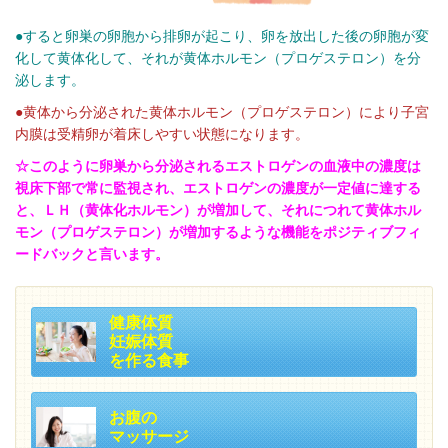
●すると卵巣の卵胞から排卵が起こり、卵を放出した後の卵胞が変
化して黄体化して、それが黄体ホルモン（プロゲステロン）を分
泌します。
●黄体から分泌された黄体ホルモン（プロゲステロン）により子宮
内膜は受精卵が着床しやすい状態になります。
☆このように卵巣から分泌されるエストロゲンの血液中の濃度は
視床下部で常に監視され、エストロゲンの濃度が一定値に達する
と、ＬＨ（黄体化ホルモン）が増加して、それにつれて黄体ホル
モン（プロゲステロン）が増加するような機能をポジティブフィ
ードバックと言います。
健康体質
妊娠体質
を作る食事
お腹の
マッサージ