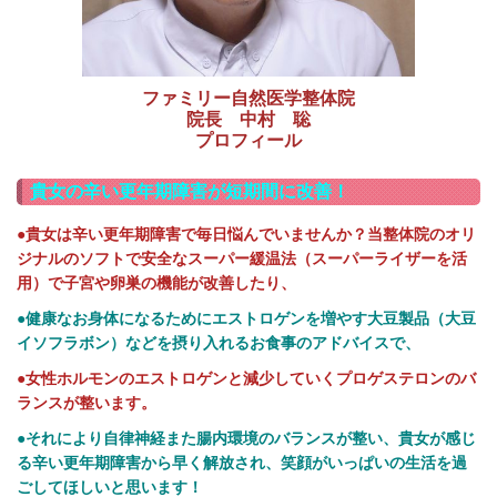
ファミリー自然医学整体院
院長 中村 聡
プロフィール
貴女の辛い更年期障害が短期間に改善！
●貴女は辛い更年期障害で毎日悩んでいませんか？当整体院のオリ
ジナルのソフトで安全なスーパー緩温法（スーパーライザーを活
用）で子宮や卵巣の機能が改善したり、
●
健康なお身体になるためにエストロゲンを増やす大豆製品（大豆
イソフラボン）などを摂り入れるお食事のアドバイスで、
●女性ホルモンのエストロゲンと減少していくプロゲステロンのバ
ランスが整います。
●それにより自律神経また腸内環境のバランスが整い、貴女が感じ
る辛い更年期障害から早く解放され、笑顔がいっぱいの生活を過
ごしてほしいと思います！