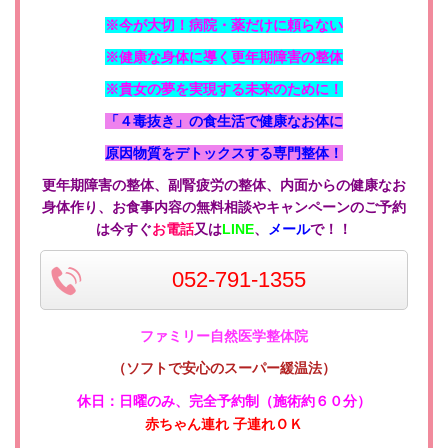
※今が大切！病院・薬だけに頼らない
※健康な身体に導く更年期障害の整体
※貴女の夢を実現する未来のために！
「４毒抜き」の食生活で健康なお体に
原因物質をデトックスする専門整体！
更年期障害の整体、副腎疲労の整体、内面からの健康なお
身体作り、お食事内容の無料相談やキャンペーンのご予約
は今すぐ
お電話
又は
LINE
、
メール
で！！
052-791-1355
ファミリー自然医学整体院
（ソフトで安心のスーパー緩温法）
休日：日曜のみ
、
完全予約制（施術約６０分）
赤ちゃん連れ 子連れＯＫ