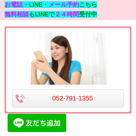
お電話
・LINE・
メール予約
こちら
無料相談
もLINEで
２４時間
受付中
052-791-1355