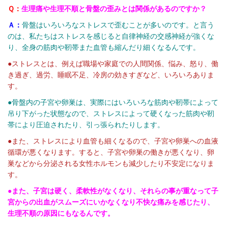
Ｑ：
生理痛や生理不順と骨盤の歪みとは関係があるのですか？
Ａ：
骨盤はいろいろなストレスで歪むことが多いのです。と言う
のは、私たちはストレスを感じると自律神経の交感神経が強くな
り、全身の筋肉や靭帯また血管も縮んだり細くなるんです。
●ストレスとは、例えば職場や家庭での人間関係、悩み、怒り、働
き過ぎ、過労、睡眠不足、冷房の効きすぎなど、いろいろありま
す。
●骨盤内の子宮や卵巣は、実際にはいろいろな筋肉や靭帯によって
吊り下がった状態なので、ストレスによって硬くなった筋肉や靭
帯により圧迫されたり、引っ張られたりします。
●また、ストレスにより血管も細くなるので、子宮や卵巣への血液
循環が悪くなります。すると、子宮や卵巣の働きが悪くなり、卵
巣などから分泌される女性ホルモンも減少したり不安定になりま
す。
●また、子宮は硬く、柔軟性がなくなり、それらの事が重なって子
宮からの出血がスムーズにいかなくなり不快な痛みを感じたり、
生理不順の原因にもなるんです。