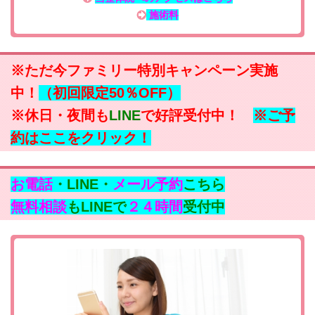
施術料
※ただ今ファミリー特別キャンペーン実施
中！
（初回限定50％OFF）
※休日・夜間も
LINE
で好評受付中！
※ご予
約はここをクリック！
お電話
・LINE・
メール予約
こちら
無料相談
もLINEで
２４時間
受付中