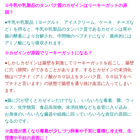
☆牛乳や乳製品のタンパク質のカゼインはリーキーガットの原
因？
●牛乳や乳製品（ヨーグルト、アイスクリーム、ケーキ、チーズな
ど）を摂ると、牛乳や乳製品のタンパク質であるカゼインは胃や
腸の酵素により分解され、中間物のペプチドになり、最終的には
アミノ酸になり吸収されます。
☆カゼインが原因でリーキーガットになる？
●しかしカゼインは腸壁を刺激してリーキーガットを起こし、腸壁
に穴（隙間）ができることがあります。するとカゼインの未消化
物はペプチド（アミノ酸が５０以上をタンパク質、５０以下をペ
プチドと言います）の状態で腸壁を通り抜け血流に入ってしまい
ます。
●腸に穴が空くとカゼインだけでなく、いろいろな毒素、菌、ウィ
ルス、化学物質、食品添加物、未消化物なども血管に入り込み、
お身体のいろいろな臓器や組織に回っていろいろな炎症の原因に
なるのです。
☆血流が悪くなり毒素が少しづつ卵巣や子宮に蓄積し冷え性、生
理痛や不妊の原因に！