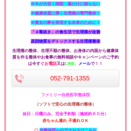
※今が大切！病院・薬だけに頼らない
※健康体質に導く生理痛の専門整体！
※貴女の夢を実現する未来のために！
「４毒抜き」の食生活で生理痛が改善
原因物質をデトックスする生理痛整体
生理痛の整体、生理不順の整体、お身体の内面から健康体
質を作る整体やお食事の無料相談やキャンペーンのご予約
は今すぐ
お電話
又は
LINE
、
メール
で！！
052-791-1355
ファミリー自然医学整体院
（ソフトで安心の生理痛の整体）
休日：日曜のみ
、
完全予約制（施術約６０分）
赤ちゃん連れ 子連れＯＫ
当整体院へのアクセスはこちら