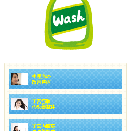
生理痛の
改善整体
子宮筋腫
の改善整体
子宮内膜症