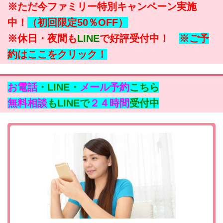
※ただ今ファミリー特別キャンペーン実施
中！
（初回限定50％OFF）
※休日・夜間も
LINE
で好評受付中！
※ご予
約はここをクリック！
お電話
・LINE・
メール予約
こちら
無料相談
もLINEで
２４時間
受付中