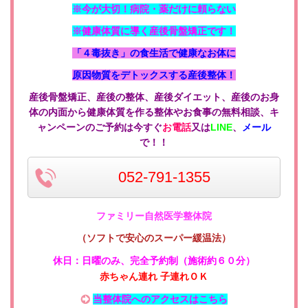
※今が大切！病院・薬だけに頼らない
※健康体質に導く産後骨盤矯正です！
「４毒抜き」の食生活で健康なお体に
原因物質をデトックスする産後整体！
産後骨盤矯正、産後の整体、産後ダイエット、産後のお身
体の内面から健康体質を作る整体やお食事の無料相談、キ
ャンペーンのご予約は今すぐ
お電話
又は
LINE
、
メール
で！！
052-791-1355
ファミリー自然医学整体院
（ソフトで安心のスーパー緩温法）
休日：日曜のみ
、
完全予約制（施術約６０分）
赤ちゃん連れ 子連れＯＫ
当整体院へのアクセスはこちら