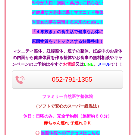
※今が大切！病院・薬だけに頼らない
※健康なお身体に導くマタニティ整体
※貴女の夢を実現する未来のために！
「４毒抜き」の食生活で健康なお体に
原因物質をデトックスする妊婦整体！
マタニティ整体、妊婦整体、逆子の整体、妊娠中のお身体
の内面から健康体質を作る整体やお食事の無料相談やキャ
ンペーンのご予約は今すぐ
お電話
又は
LINE
、
メール
で！！
052-791-1355
ファミリー自然医学整体院
（ソフトで安心のスーパー緩温法）
休日：日曜のみ
、
完全予約制（施術約６０分）
赤ちゃん連れ 子連れＯＫ
当整体院へのアクセスはこちら