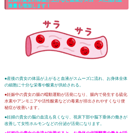
液量も増加します！
●産後の貴女の体温が上がると血液がスムーズに流れ、お身体全体
の細胞に十分な栄養や酸素が供給される。
●妊娠中の貴女の腸の蠕動運動が活発になり、腸内で発生する硫化
水素やアンモニアや活性酸素などの毒素が排出されやすくなり便
秘症が改善います。
●妊婦の貴女の脳の血流も良くなり、視床下部や脳下垂体の働きが
改善して女性ホルモンなどの分泌が活発になります。