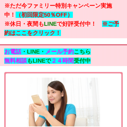
※ただ今ファミリー特別キャンペーン実施
中！
（初回限定50％OFF）
※休日・夜間も
LINE
で好評受付中！
※ご予
約はここをクリック！
お電話
・LINE・
メール予約
こちら
無料相談
もLINEで
２４時間
受付中