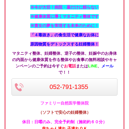
※今が大切！病院・薬だけに頼らない
※健康体質に導くマタニティ整体です
※貴女の夢を実現する未来のために！
「４毒抜き」の食生活で健康なお体に
原因物質をデトックスする妊婦整体！
マタニティ整体、妊婦整体、逆子の整体、妊娠中のお身体
の内面から健康体質を作る整体やお食事の無料相談やキャ
ンペーンのご予約は今すぐ
お電話
または
LINE
、
メール
で！！
052-791-1355
ファミリー自然医学整体院
（ソフトで安心の妊婦整体）
休日：日曜のみ
、
完全予約制（施術約６０分）
赤ちゃん連れ 子連れＯＫ