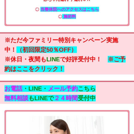
当整体院へのアクセスはこちら
施術料
※ただ今ファミリー特別キャンペーン実施
中！
（初回限定50％OFF）
※休日・夜間も
LINE
で好評受付中！
※ご予
約はここをクリック！
お電話
・LINE・
メール予約
こちら
無料相談
もLINEで
２４時間
受付中