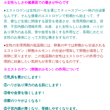
☆女性らしさや健康面での働きが中心です
●エストロゲンは女性の一生を通じてティースプーン一杯の分泌量
なんです。そんな微量のエストロゲンで初潮から始まって、子
宮、膣など生殖に関係する器官を発達させ、生理周期の確立、排
卵、子宮内膜の増殖作用、出産、また女性らしいお身体、ハリが
あり弾力のある肌、骨や血管を強くする作用など、長期にわたり
女性のお身体にとって大切な働きをするのです。
●女性の生理周期の低温期には、卵巣の中では卵胞から分泌される
エストロゲン（卵胞ホルモン）の分泌が増加して卵胞が成長して
排卵に至りますが、この低温期の女性はエストロゲンの作用で心
理的に妊娠したい気持ちが非常に強くなるのです。
☆エストロゲン（卵胞ホルモン）の作用について
①乳房を豊かにします！
②ハリがあり弾力のある肌にします！
③骨や血管を強くします！
④髪のツヤがよくなる！
⑤子宮内膜が厚くなり、受精しやすくなります。