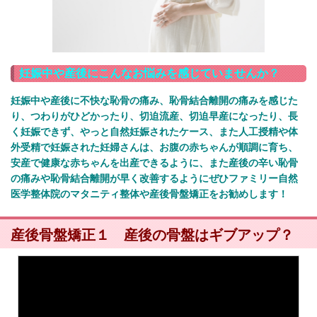
妊娠中や産後にこんなお悩みを感じていませんか？
妊娠中や産後に不快な恥骨の痛み、恥骨結合離開の痛みを感じた
り、つわりがひどかったり、切迫流産、切迫早産になったり、長
く妊娠できず、やっと自然妊娠されたケース、また人工授精や体
外受精で妊娠された妊婦さんは、お腹の赤ちゃんが順調に育ち、
安産で健康な赤ちゃんを出産できるように、また産後の辛い恥骨
の痛みや恥骨結合離開が早く改善するようにぜひファミリー自然
医学整体院のマタニティ整体や産後骨盤矯正をお勧めします！
産後骨盤矯正１ 産後の骨盤はギブアップ？