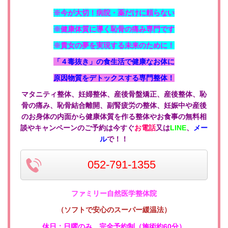
※今が大切！病院・薬だけに頼らない
※健康体質に導く恥骨の痛み専門です
※貴女の夢を実現する未来のために！
「４毒抜き」の食生活で健康なお体に
原因物質をデトックスする専門整体！
マタニティ整体、妊婦整体、産後骨盤矯正、産後整体、恥
骨の痛み、恥骨結合離開、副腎疲労の整体、妊娠中や産後
のお身体の内面から健康体質を作る整体やお食事の無料相
談やキャンペーンのご予約は今すぐ
お電話
又は
LINE
、
メー
ル
で！！
052-791-1355
ファミリー自然医学整体院
（ソフトで安心のスーパー緩温法）
休日：日曜のみ
、
完全予約制（施術約60分）