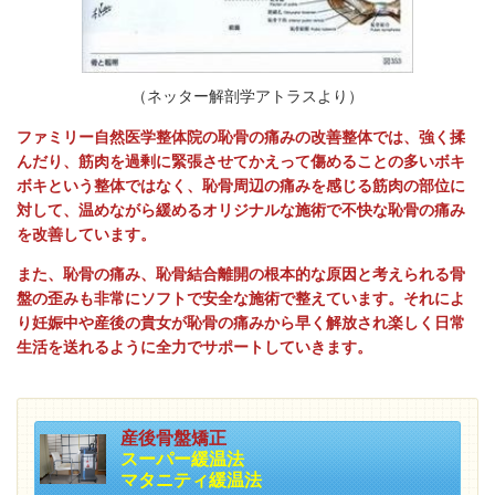
（ネッター解剖学アトラスより）
ファミリー自然医学整体院の恥骨の痛みの改善整体では、強く揉
んだり、筋肉を過剰に緊張させてかえって傷めることの多いボキ
ボキという整体ではなく、恥骨周辺の痛みを感じる筋肉の部位に
対して、温めながら緩めるオリジナルな施術で不快な恥骨の痛み
を改善しています。
また、恥骨の痛み、恥骨結合離開の根本的な原因と考えられる骨
盤の歪みも非常にソフトで安全な施術で整えています。それによ
り妊娠中や産後の貴女が恥骨の痛みから早く解放され楽しく日常
生活を送れるように全力でサポートしていきます。
産後骨盤矯正
スーパー緩温法
マタニティ緩温法