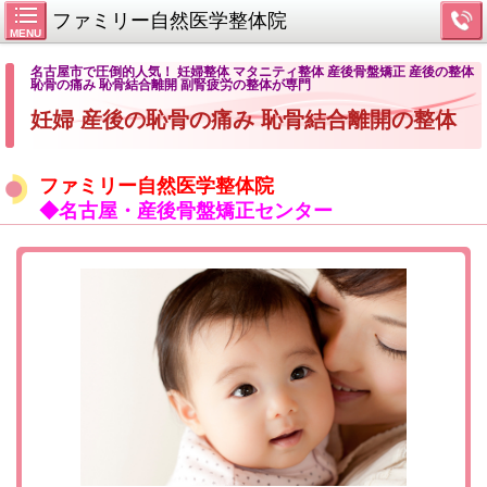
ファミリー自然医学整体院
MENU
名古屋市で圧倒的人気！ 妊婦整体 マタニティ整体 産後骨盤矯正 産後の整体
恥骨の痛み 恥骨結合離開 副腎疲労の整体が専門
妊婦 産後の恥骨の痛み
恥骨結合離開の整体
ファミリー自然医学整体院
◆名古屋・産後骨盤矯正センター