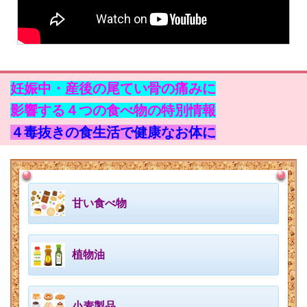
妊娠中・産後の尾てい骨の痛みに
影響する４つの食べ物の特別情報
４毒抜きの食生活で健康なお体に
甘い食べ物
植物油
小麦製品