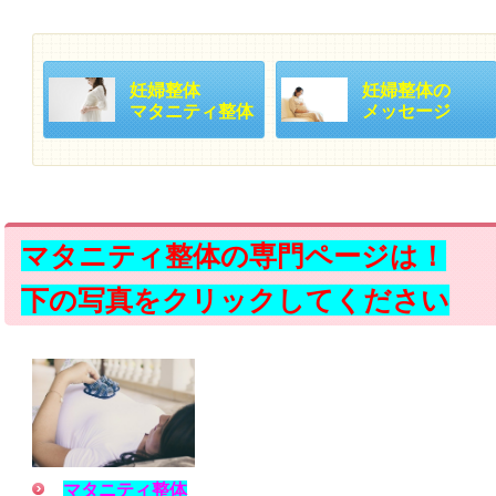
妊婦整体
妊婦整体の
マタニティ整体
メッセージ
マタニティ整体の専門ページは！
下の写真をクリックしてください
マタニティ整体