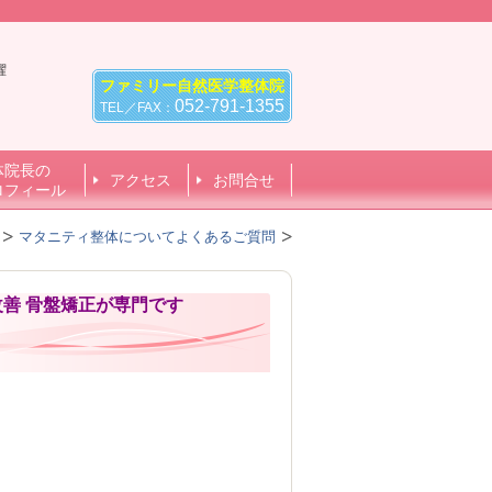
曜
ファミリー自然医学整体院
0
052-791-1355
TEL／FAX：
体院長の
アクセス
お問合せ
ロフィール
マタニティ整体についてよくあるご質問
改善 骨盤矯正が専門です