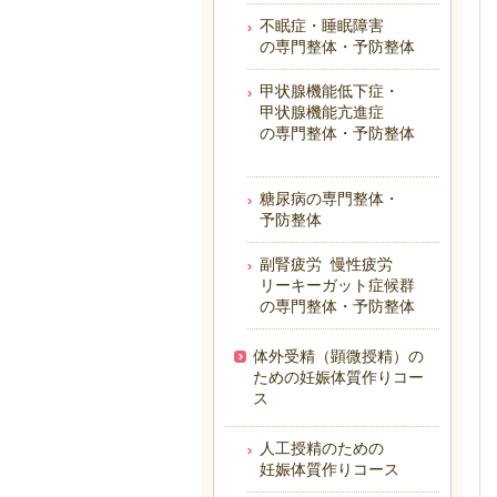
不眠症・睡眠障害
の専門整体・予防整体
甲状腺機能低下症・
甲状腺機能亢進症
の専門整体・予防整体
糖尿病の専門整体・
予防整体
副腎疲労 慢性疲労
リーキーガット症候群
の専門整体・予防整体
体外受精（顕微授精）の
ための妊娠体質作りコー
ス
人工授精のための
妊娠体質作りコース