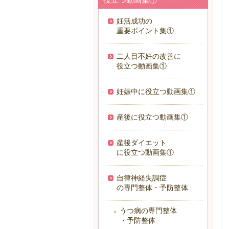
妊活成功の
重要ポイント集①
二人目不妊の改善に
役立つ動画集①
妊娠中に役立つ動画集①
産後に役立つ動画集①
産後ダイエット
に役立つ動画集①
自律神経失調症
の専門整体・予防整体
うつ病の専門整体
・予防整体