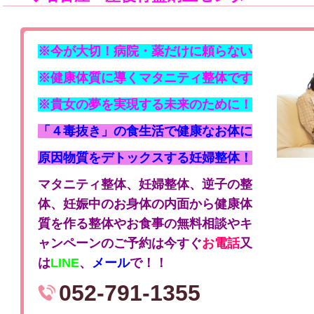
※今が大切！病院・薬だけに頼らない
※健康体質に導くマタニティ整体です
※貴女の夢を実現する未来のために！
「４毒抜き」の食生活で健康なお体に
原因物質をデトックスする妊婦整体！
マタニティ整体、妊婦整体、逆子の整
体、妊娠中のお身体の内面から健康体
質を作る整体やお食事の無料相談やキ
ャンペーンのご予約は今すぐ
お電話
又
は
LINE
、
メール
で！！
052-791-1355