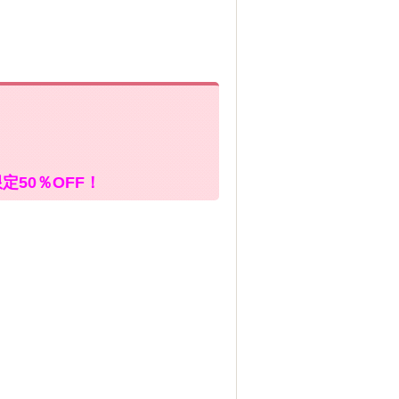
50％OFF！