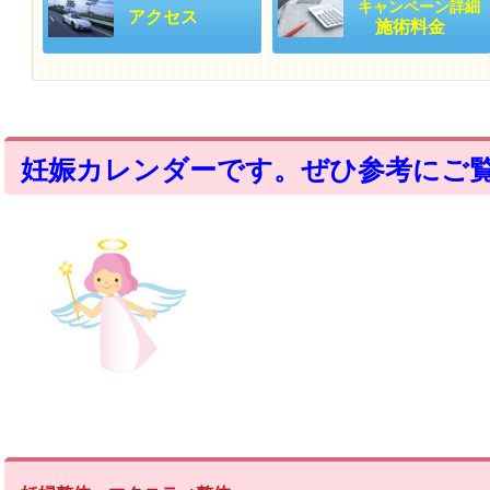
キャンペーン詳細
アクセス
施術料金
妊娠カレンダーです。ぜひ参考にご