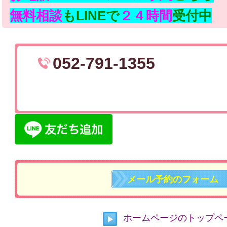
無料相談
もLINEで
２４時間
受付中
052-791-1355
メール予約のフォーム
ホームページのトップペ