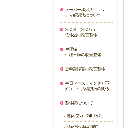
スーパー緩温法・マタニ
ティ緩温法について
冷え性（冷え症）
低体温の改善整体
生理痛
生理不順の改善整体
更年期障害の改善整体
半日ファスティングと不
妊症 生活習慣病の関係
整体院について
整体院のご利用方法
整体院の施術曜日