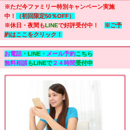
※ただ今ファミリー特別キャンペーン実施
中！
（初回限定50％OFF）
※休日・夜間も
LINE
で好評受付中！
※ご予
約はここをクリック！
お電話
・LINE・
メール予約
こちら
無料相談
もLINEで
２４時間
受付中