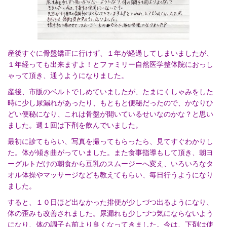
産後すぐに骨盤矯正に行けず、１年が経過してしまいましたが、
１年経っても出来ますよ！とファミリー自然医学整体院におっし
ゃって頂き、通うようになりました。
産後、市販のベルトでしめていましたが、たまにくしゃみをした
時に少し尿漏れがあったり、もともと便秘だったので、かなりひ
どい便秘になり、これは骨盤が開いているせいなのかな？と思い
ました。週１回は下剤を飲んでいました。
最初に診てもらい、写真を撮ってもらったら、見てすぐわかりし
た。体が傾き曲がっていました。また食事指導もして頂き、朝ヨ
ーグルトだけの朝食から豆乳のスムージーへ変え、いろいろなタ
オル体操やマッサージなども教えてもらい、毎日行うようになり
ました。
すると、１０日ほど出なかった排便が少しづつ出るようになり、
体の歪みも改善されました。尿漏れも少しづつ気にならないよう
になり、体の調子も前より良くなってきました。今は、下剤は使