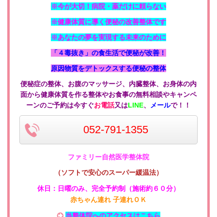
※今が大切！病院・薬だけに頼らない
※健康体質に導く便秘の改善整体です
※あなたの夢を実現する未来のために
「４毒抜き」の食生活で便秘が改善！
原因物質をデトックスする便秘の整体
便秘症の整体、お腹のマッサージ、内臓整体、お身体の内
面から健康体質を作る整体やお食事の無料相談やキャンペ
ーンのご予約は今すぐ
お電話
又は
LINE
、
メール
で！！
052-791-1355
ファミリー自然医学整体院
（ソフトで安心のスーパー緩温法）
休日：日曜のみ
、
完全予約制（施術約６０分）
赤ちゃん連れ 子連れＯＫ
当整体院へのアクセスはこちら