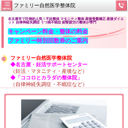
ファミリー自然医学整体院
MENU
名古屋市で圧倒的人気！不妊整体 マタニティ整体 産後骨盤矯正 産後ダイエ
ット 自律神経失調症 うつ病不眠症 副腎疲労の整体が専門
キャンペーン料金・整体の料金
ファミリー特別回数券のご案内
ファミリー自然医学整体院
◆名古屋・妊活サポートセンター
（妊活・マタニティ・産後など）
◆「ココロとカラダの整体院」
（自律神経失調症・不眠症など）