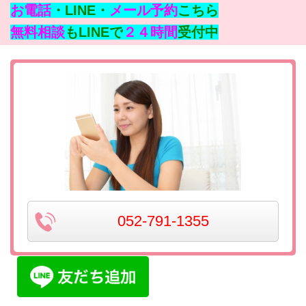
お電話
・LINE・
メール予約
こちら
無料相談
もLINEで
２４時間
受付中
052-791-1355