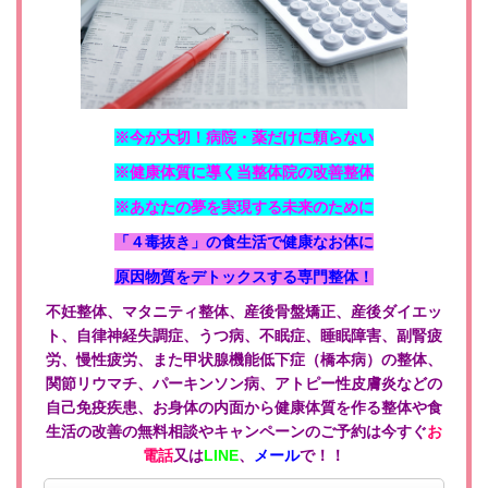
※今が大切！病院・薬だけに頼らない
※健康体質に導く当整体院の改善整体
※あなたの夢を実現する未来のために
「４毒抜き」の食生活で健康なお体に
原因物質をデトックスする専門整体！
不妊整体、マタニティ整体、産後骨盤矯正、産後ダイエッ
ト、自律神経失調症、うつ病、不眠症、睡眠障害、副腎疲
労、慢性疲労、また甲状腺機能低下症（橋本病）の整体、
関節リウマチ、パーキンソン病、アトピー性皮膚炎などの
自己免疫疾患、お身体の内面から健康体質を作る整体や食
生活の改善の無料相談やキャンペーンのご予約は今すぐ
お
電話
又は
LINE
、
メール
で！！