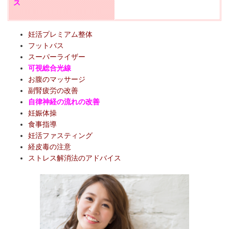
ス
妊活プレミアム整体
フットバス
スーパーライザー
可視総合光線
お腹のマッサージ
副腎疲労の改善
自律神経の流れの改善
妊娠体操
食事指導
妊活ファスティング
経皮毒の注意
ストレス解消法のアドバイス