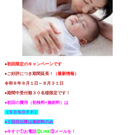
●
初回限定のキャンペーンです
●ご好評につき期間延長！
（最新情報）
令和８年８月１日～８月３１日
●期間中受付順３０名様限定です！
●初回の費用（初検料+施術料）は
（５０％ＯＦＦ）
●２回目以降は施術料のみ
●今すぐ①お電話
②LINE
③メールを！