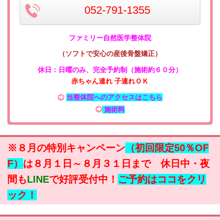
052-791-1355
ファミリー自然医学整体院
（ソフトで安心の産後骨盤矯正）
休日：日曜のみ
、
完全予約制（施術約６０分）
赤ちゃん連れ 子連れＯＫ
当整体院へのアクセスはこちら
施術料
※８月の特別キャンペーン
（初回限定50％OF
F）
は８月１日～８月３１日まで 休日中・夜
間も
LINE
で好評受付中！
ご予約はココをクリ
ック！