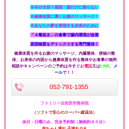
※今が大切！病院・薬だけに頼らない
※健康体質に導くお腹のマッサージ！
※あなたの夢を実現する未来のために
「４毒抜き」の食事で腸内環境が改善
原因物質をデトックスする専門整体！
健康体質を作るお腹のマッサージ、内臓整体、便秘の整
体、お身体の内面から健康体質を作る整体やお食事の無料
相談やキャンペーンのご予約は今すぐ
お電話
又は
LINE
、
メ
ール
で！！
052-791-1355
ファミリー自然医学整体院
（ソフトで安心のスーパー緩温法）
休日：日曜のみ
、
完全予約制（施術約６０分）
赤ちゃん連れ 子連れＯＫ