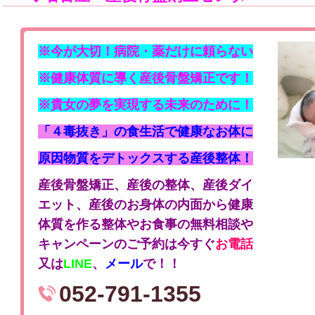
※今が大切！病院・薬だけに頼らない
※健康体質に導く産後骨盤矯正です！
※貴女の夢を実現する未来のために！
「４毒抜き」の食生活で健康なお体に
原因物質をデトックスする産後整体！
産後骨盤矯正、産後の整体、産後ダイ
エット、産後のお身体の内面から健康
体質を作る整体やお食事の無料相談や
キャンペーンのご予約は今すぐ
お電話
又は
LINE
、
メール
で！！
052-791-1355