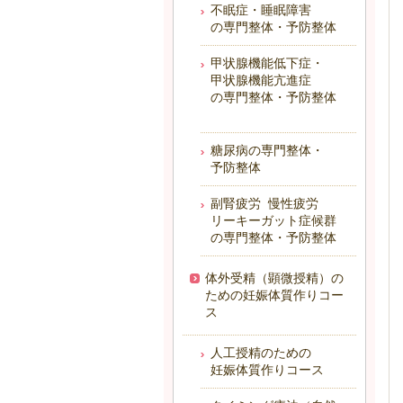
不眠症・睡眠障害
の専門整体・予防整体
甲状腺機能低下症・
甲状腺機能亢進症
の専門整体・予防整体
糖尿病の専門整体・
予防整体
副腎疲労 慢性疲労
リーキーガット症候群
の専門整体・予防整体
体外受精（顕微授精）の
ための妊娠体質作りコー
ス
人工授精のための
妊娠体質作りコース