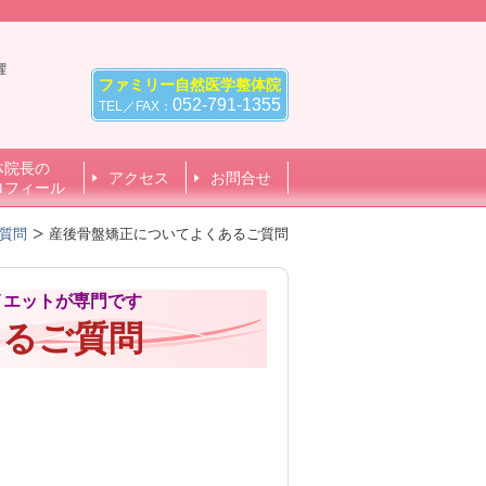
曜
ファミリー自然医学整体院
0
052-791-1355
TEL／FAX：
体院長の
アクセス
お問合せ
ロフィール
質問
産後骨盤矯正についてよくあるご質問
イエットが専門です
あるご質問