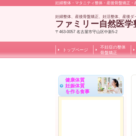
妊婦整体・マタニティ整体・産後骨盤矯正・
妊婦整体、産後骨盤矯正、妊活整体、産後ダ
ファミリー自然医学
〒463-0057 名古屋市守山区中新5-2
不妊症の整体
トップページ
骨盤矯正
健康体質
妊娠体質
を作る食事