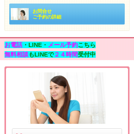
お問合せ
ご予約の詳細
お電話
・LINE・
メール予約
こちら
無料相談
もLINEで
２４時間
受付中