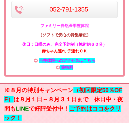
052-791-1355
ファミリー自然医学整体院
（ソフトで安心の骨盤矯正）
休日：日曜のみ
、
完全予約制（施術約６０分）
赤ちゃん連れ 子連れＯＫ
当整体院へのアクセスはこちら
施術料
※８月の特別キャンペーン
（初回限定50％OF
F）
は８月１日～８月３１日まで 休日中・夜
間も
LINE
で好評受付中！
ご予約はココをクリ
ック！