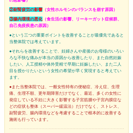
の悪影響）
②副腎疲労の影響
（女性ホルモンのバランスを崩す原因）
③腸内環境の悪化
（食生活の影響、リーキーガット症候群、
自己免疫疾患の原因）
●という三つの重要ポイントを改善することが最優先であると
当整体院では考えています。
●それらを改善することで、
妊婦さんや産後のお母様のいろい
ろな不快な痛みが本当の原因から改善したり、また自然妊娠
したい、人工授精や体外受精で早期に妊娠したい、また二人
目を授かりたいという女性の希望が早く実現すると考えてい
ます。
●また当整体院では、一般女性特有の便秘症、冷え症、生理
痛、生理不順、更年期障害だけでなく、最近、多くの女性に
発症している不妊に大きく影響する子宮筋腫や子宮内膜症な
どの症状も整体（スーパー緩温法）だけでなく、ストレス、
副腎疲労、腸内環境などを考慮することで根本的に改善する
施術も行っています。