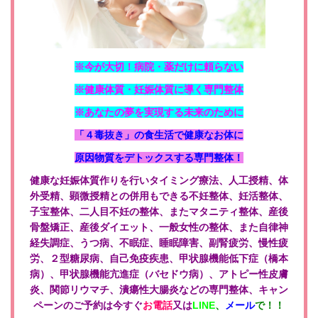
※今が大切！病院・薬だけに頼らない
※健康体質・妊娠体質に導く専門整体
※あなたの夢を実現する未来のために
「４毒抜き」の食生活で健康なお体に
原因物質をデトックスする専門整体！
健康な妊娠体質作りを行いタイミング療法、人工授精、体
外受精、顕微授精との併用もできる不妊整体、妊活整体、
子宝整体、二人目不妊の整体、またマタニティ整体、産後
骨盤矯正、産後ダイエット、一般女性の整体、また自律神
経失調症、うつ病、不眠症、睡眠障害、副腎疲労、慢性疲
労、２型糖尿病、自己免疫疾患、甲状腺機能低下症（橋本
病）、甲状腺機能亢進症（バセドウ病）、アトピー性皮膚
炎、関節リウマチ、潰瘍性大腸炎などの専門整体、キャン
ペーンのご予約は今すぐ
お電話
又は
LINE
、
メール
で！！