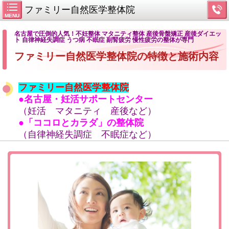
ファミリー自然医学整体院
MENU
名古屋で圧倒的人気！不妊整体 マタニティ整体 産後骨盤矯正 産後ダイエッ
ト 自律神経失調症 うつ病 不眠症 副腎疲労 慢性疲労の整体が専門
ファミリー自然医学整体院の特徴と施術内容
ファミリー自然医学整体院
●名古屋・妊活サポートセンター
（妊活 マタニティ 産後など）
●「ココロとカラダ」の整体院
（自律神経失調症 不眠症など）