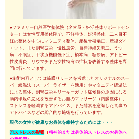
●
ファミリー自然医学整体院
（名古屋・妊活整体サポートセン
ター）は女性専用整体院で、不妊整体、妊活整体、二人目不
妊の整体を中心にマタニティ整体、産後骨盤矯正、産後ダイ
エット、また副腎疲労、慢性疲労、自律神経失調症、うつ
病、不眠症、甲状腺機能低下症、橋本病、糖尿病、アトピー
性皮膚炎、リウマチまた女性特有の症状を改善する整体を専
門に行っています。
●施術内容としては筋膜リリースを考慮したオリジナルのスー
パー緩温法（スーパーライザーを活用）やマタニティ緩温法
による整体、副腎疲労
やリーキーガット症候群の原因になる
腸内環境の悪化を改善するお腹のマッサージ（内臓整体）、
ストレスを軽減するアドバイス、また酵素を意識した食事の
アドバイスなどの総合的な施術を行っています。
現代の女性が健康なお身体を維持するためには・・・
①ストレスの影響
（
精神的または身体的ストレスのお身体へ