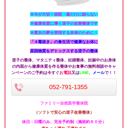
※今が大切！病院・薬だけに頼らない
※健康体質に導く逆子の改善整体です
※貴女の夢を実現する未来のために！
「４毒抜き」の食生活で健康なお体に
原因物質をデトックスする逆子の整体
逆子の整体、マタニティ整体、妊婦整体、妊娠中のお身体
の内面から健康体質を作る整体やお食事の無料相談やキャ
ンペーンのご予約は今すぐ
お電話
又は
LINE
、
メール
で！！
052-791-1355
ファミリー自然医学整体院
（ソフトで安心の逆子改善整体
）
休日：日曜のみ
、
完全予約制（施術約６０分）