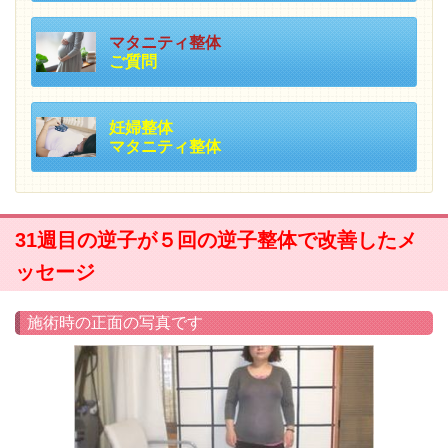
マタニティ整体
ご質問
妊婦整体
マタニティ整体
31週目の逆子が５回の逆子整体で改善したメ
ッセージ
施術時の正面の写真です