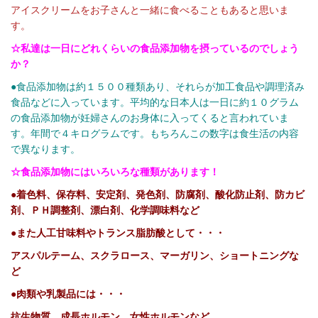
アイスクリームをお子さんと一緒に食べることもあると思いま
す。
☆私達は一日にどれくらいの食品添加物を摂っているのでしょう
か？
●食品添加物は約１５００種類あり、それらが加工食品や調理済み
食品などに入っています。平均的な日本人は一日に約１０グラム
の食品添加物が妊婦さんのお身体に入ってくると言われていま
す。年間で４キログラムです。もちろんこの数字は食生活の内容
で異なります。
☆食品添加物にはいろいろな種類があります！
●着色料、保存料、安定剤、発色剤、防腐剤、酸化防止剤、防カビ
剤、ＰＨ調整剤、漂白剤、化学調味料など
●また人工甘味料やトランス脂肪酸として・・・
アスパルテーム、スクラロース、マーガリン、ショートニングな
ど
●肉類や乳製品には・・・
抗生物質、成長ホルモン、女性ホルモンなど