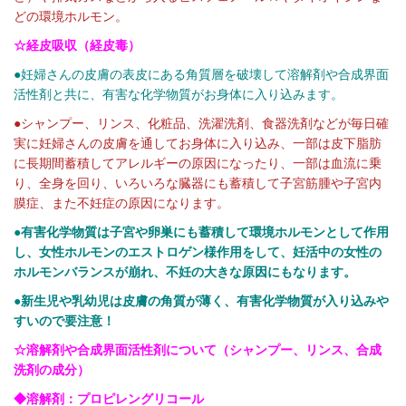
どの環境ホルモン。
☆経皮吸収（経皮毒）
●妊婦さんの皮膚の表皮にある角質層を破壊して溶解剤や合成界面
活性剤と共に、有害な化学物質がお身体に入り込みます。
●シャンプー、リンス、化粧品、洗濯洗剤、食器洗剤などが毎日確
実に妊婦さんの皮膚を通してお身体に入り込み、一部は皮下脂肪
に長期間蓄積してアレルギーの原因になったり、一部は血流に乗
り、全身を回り、いろいろな臓器にも蓄積して子宮筋腫や子宮内
膜症、また不妊症の原因になります。
●有害化学物質は子宮や卵巣にも蓄積して環境ホルモンとして作用
し、女性ホルモンのエストロゲン様作用をして、妊活中の女性の
ホルモンバランスが崩れ、不妊の大きな原因にもなります。
●新生児や乳幼児は皮膚の角質が薄く、有害化学物質が入り込みや
すいので要注意！
☆
溶解剤や合成界面活性剤について（シャンプー、リンス、合成
洗剤の成分）
◆
溶解剤：プロピレングリコール