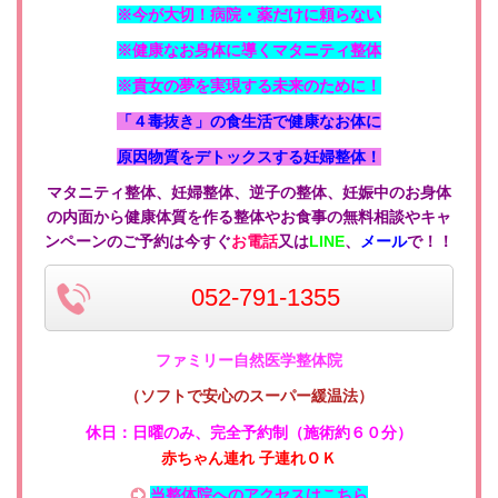
※今が大切！病院・薬だけに頼らない
※健康なお身体に導くマタニティ整体
※貴女の夢を実現する未来のために！
「４毒抜き」の食生活で健康なお体に
原因物質をデトックスする妊婦整体！
マタニティ整体、妊婦整体、逆子の整体、妊娠中のお身体
の内面から健康体質を作る整体やお食事の無料相談やキャ
ンペーンのご予約は今すぐ
お電話
又は
LINE
、
メール
で！！
052-791-1355
ファミリー自然医学整体院
（ソフトで安心のスーパー緩温法）
休日：日曜のみ
、
完全予約制（施術約６０分）
赤ちゃん連れ 子連れＯＫ
当整体院へのアクセスはこちら