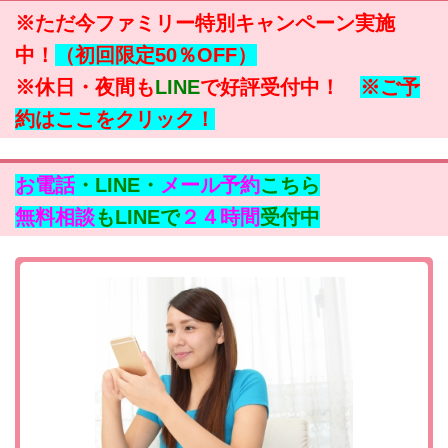
※ただ今ファミリー特別キャンペーン実施
中！
（初回限定50％OFF）
※休日・夜間も
LINE
で好評受付中！
※ご予
約はここをクリック！
お電話
・LINE・
メール予約
こちら
無料相談
もLINEで
２４時間
受付中