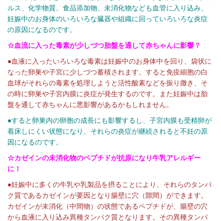
ルス、化学物質、食品添加物、未消化物なども血管に入り込み、
妊娠中のお身体のいろいろな臓器や組織に回っていろいろな炎症
の原因になるのです。
☆血流に入った毒素が少しづつ胎盤を通して赤ちゃんに影響？
●血液に入ったいろいろな毒素は妊娠中のお身体中を回り、袋状に
なった卵巣や子宮に少しづつ蓄積されます。すると免疫細胞の白
血球がそれらの毒素を処理しようと活性酸素などを振り撒き、そ
の時に卵巣や子宮内膜に炎症が発生するのです。また妊娠中は胎
盤を通して赤ちゃんに悪影響があるかもしれません。
●すると卵巣内の卵胞の成長にも影響するし、子宮内膜も受精卵が
着床しにくい状態になり、それらの炎症が継続されると不妊の原
因になるのです。
☆カゼインの未消化物のペプチドが抗原になり牛乳アレルギー
に！
●妊娠中に多くの牛乳や乳製品を摂ることにより、それらのタンパ
ク質であるカゼインが要因となり腸壁に穴（隙間）ができます。
カゼインが未消化（中間物）の状態であるペプチドが、腸壁の穴
から血液に入り込み異種タンパク質となります。その異種タンパ