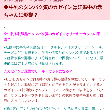
◆牛乳のタンパク質のカゼインは妊娠中の赤
ちゃんに影響？
、
☆牛乳や乳製品のタンパク質のカゼインはリーキーガットの原
因？
●妊娠中に牛乳や乳製品（ヨーグルト、アイスクリーム、ケーキ、
チーズなど）を摂ると、牛乳や乳製品のタンパク質であるカゼイ
ンは胃や腸の酵素により分解され、中間物のペプチドになり、最
終的にはアミノ酸になり吸収されます。
☆カゼインが原因でリーキーガットになる？
●しかしカゼインは妊娠中のお母様の腸壁を刺激してリーキーガッ
トを起こし、腸壁に穴（隙間）ができることがあります。すると
カゼインの未消化物はペプチド（アミノ酸が５０以上をタンパク
質、５０以下をペプチドと言います）の状態で腸壁を通り抜け血
流に入ってしまいます。
●腸に穴が空くとカゼインだけでなく、いろいろな毒素、菌、ウィ