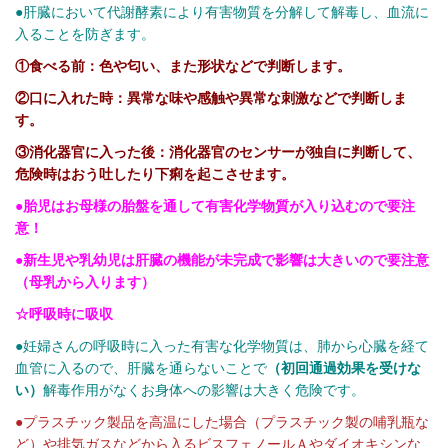
●肝臓において代謝酵素により有害物質を分解して解毒し、血流に
入ることを防ぎます。
①食べる前：色や匂い、また形状などで判断します。
②口に入れた時：異常な味や感触や異常な刺激などで判断しま
す。
③消化器官に入った後：消化器官のセンサーが独自に判断して、
危険時はおう吐したり下痢を起こさせます。
●胎児はお母様の胎盤を通して有害化学物質が入り込むので要注
意！
●新生児や乳幼児は肝臓の機能が未完成で影響は大きいので要注意
（母乳から入ります）
☆呼吸時に吸収
●妊婦さんの呼吸時に入った有害な化学物質は、肺から心臓を経て
血管に入るので、肝臓を通らないことで
（初回通過効果を受けな
い）
解毒作用がなくお身体への影響は大きく危険です。
●プラスチック製品を高温にした場合（プラスチック製の哺乳瓶な
ど）や排気ガスなどから入るビスフェノールＡやダイオキシンな