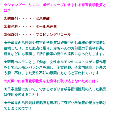
☆シャンプー、リンス、ボディソープに含まれる有害化学物質と
は？
①防腐剤・・・・・安息香酸
②着色料・・・・・タール系色素
③保湿剤・・・・・プロピレングリコール
★合成界面活性剤や有害化学物質は妊娠中のお母様の皮下脂肪に
蓄積したり、また血流に乗り、赤ちゃんのお部屋の子宮や卵巣、
精巣などにも蓄積して活性酸素の発生の原因になったりします。
★環境ホルモンとして働き、女性ホルモンのエストロゲン様作用
をしてホルモンバランスを崩し、子宮筋腫、子宮内膜症、卵巣の
う腫、不妊、また男性不妊の原因にもなると言われています。
☆妊娠中に有害化学物質をお身体に取り込まないためには？
★日常生活において、できるかぎり合成界面活性剤の入った製品
は使用を控えること！
★合成界面活性剤は細胞膜を破壊して有害化学物質の侵入を助け
てしまうのです！