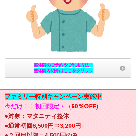
整体院のご予約やご利用方法・
整体院内紹介はここをクリック
ファミリー特別キャンペーン実施中
今だけ！！初回限定・
（50％OFF)
●対象：マタニティ整体
●通常初回6,500円⇒
3,200円
●２回目以降＝4,500円のみ