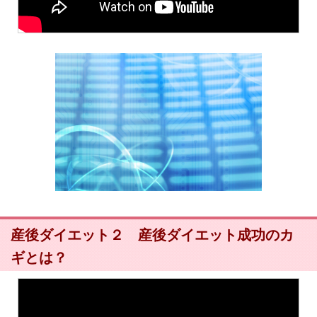
産後ダイエット２ 産後ダイエット成功のカ
ギとは？