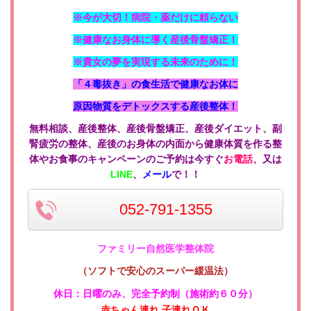
※今が大切！病院・薬だけに頼らない
※健康なお身体に導く産後骨盤矯正！
※貴女の夢を実現する未来のために！
「４毒抜き」の食生活で健康なお体に
原因物質をデトックスする産後整体！
無料相談、産後整体、産後骨盤矯正、産後ダイエット、副
腎疲労の整体、産後のお身体の内面から健康体質を作る整
体やお食事のキャンペーンのご予約は今すぐ
お電話
、又は
LINE
、
メール
で！！
052-791-1355
ファミリー自然医学整体院
（ソフトで安心のスーパー緩温法）
休日：日曜のみ
、
完全予約制（施術約６０分）
赤ちゃん連れ 子連れＯＫ