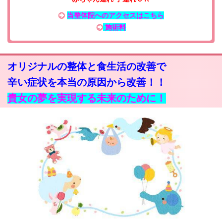
当整体院へのアクセスはこちら
施術料
オリジナルの整体と食生活の改善で
辛い症状を本当の原因から改善！！
貴女の夢を実現する未来のために！