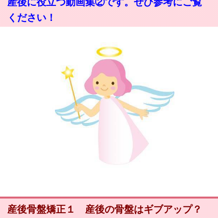
産後に役立つ動画集②です。ぜひ参考にご覧
ください！
産後骨盤矯正１ 産後の骨盤はギブアップ？