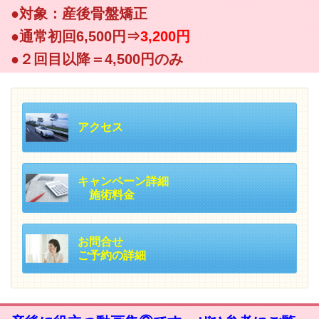
●対象：産後骨盤矯正
●通常初回6,500円⇒
3,200円
●２回目以降＝4,500円のみ
アクセス
キャンペーン詳細
施術料金
お問合せ
ご予約の詳細