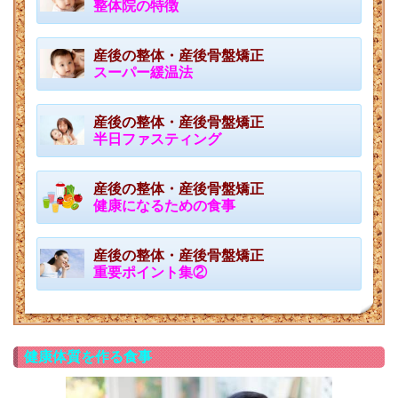
整体院の特徴
産後の整体・産後骨盤矯正
スーパー緩温法
産後の整体・産後骨盤矯正
半日ファスティング
産後の整体・産後骨盤矯正
健康になるための食事
産後の整体・産後骨盤矯正
重要ポイント集②
健康体質を作る食事