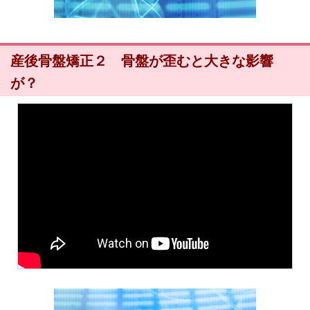
産後骨盤矯正２ 骨盤が歪むと大きな影響
が？