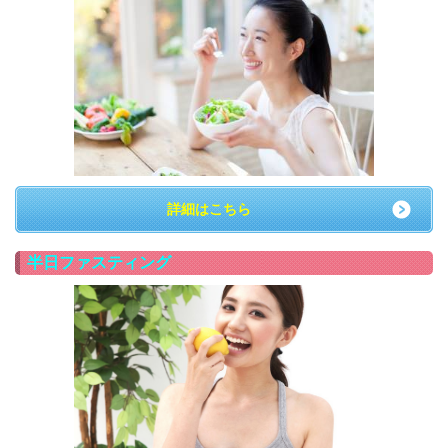
詳細はこちら
半日ファスティング