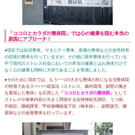
「ココロとカラダの整体院」では心の健康を阻む本当の
原因にアプローチ！
●現在では妊活整体、マタニティ整体、産後の整体などの女性特有
の症状の整体を行っていますが、その他に長年整体を行っている
中で現代のストレス社会においての本当の健康とはお身体だけで
なく心の健康も同時に大切であることを実感しました。
●そのために現在では、もう一つの大きな整体の柱になる当整体院
の特徴であるスーパー緩温法（ストレス、腸内環境、副腎の働き
を重視した整体）を応用した
「ココロとカラダの整体院」
として
ストレスや食事内容が大きく関係する自律神経失調症、うつ病、
不眠症、睡眠障害、甲状腺機能低下症（橋本病）、副腎疲労、糖
尿病などの改善整体も行っています。