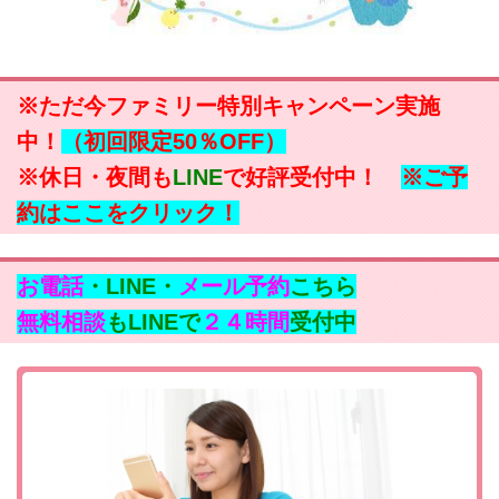
※ただ今ファミリー特別キャンペーン実施
中！
（初回限定50％OFF）
※休日・夜間も
LINE
で好評受付中！
※ご予
約はここをクリック！
お電話
・LINE・
メール予約
こちら
無料相談
もLINEで
２４時間
受付中