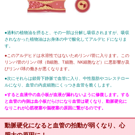
●過剰の植物油を摂ると、その一部は分解し吸収されますが、吸収
されなかった植物油はお身体の中で酸化してアルデヒドになりま
す。
●このアルデヒドは水溶性ではないためリンパ管に入ります。この
リンパ管のリンパ球（B細胞、T細胞、NK細胞など）に悪影響が及
びリンパ球の働きが悪くなります。
●次にそれらは鎖骨下静脈で血管に入り、中性脂肪やコレステロー
ルになり、血管の内皮細胞にくっつき血管を脆くします。
●すると血液中の血小板が血液が漏れないように修復します。する
と血管の内側は血小板だらけになり血管は硬くなり、動脈硬化に
なりこれが心筋梗塞や脳梗塞の原因に繋がるのです。
動脈硬化になると血管の拍動が弱くなり、心
肥大の原因に！