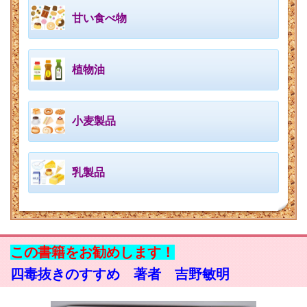
甘い食べ物
植物油
小麦製品
乳製品
この書籍をお勧めします！
四毒抜きのすすめ 著者 吉野敏明