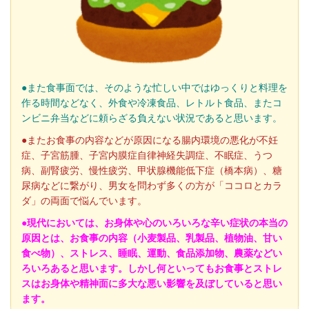
●また食事面では、そのような忙しい中ではゆっくりと料理を
作る時間などなく、外食や冷凍食品、レトルト食品、またコ
ンビニ弁当などに頼らざる負えない状況であると思います。
●またお食事の内容などが原因になる腸内環境の悪化が不妊
症、子宮筋腫、子宮内膜症自律神経失調症、不眠症、うつ
病、副腎疲労、慢性疲労、甲状腺機能低下症（橋本病）、糖
尿病などに繋がり、男女を問わず多くの方が「ココロとカラ
ダ」の両面で悩んでいます。
●現代においては、お身体や心のいろいろな辛い症状の本当の
原因とは、お食事の内容（小麦製品、乳製品、植物油、甘い
食べ物）、ストレス、睡眠、運動、食品添加物、農薬などい
ろいろあると思います。しかし何といってもお食事とストレ
スはお身体や精神面に多大な悪い影響を及ぼしていると思い
ます。