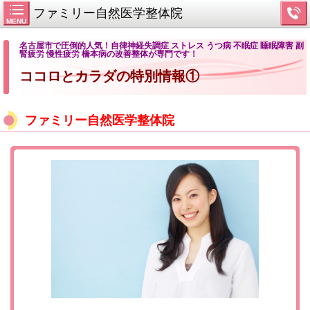
ファミリー自然医学整体院
MENU
名古屋市で圧倒的人気！自律神経失調症 ストレス うつ病 不眠症 睡眠障害 副
腎疲労 慢性疲労 橋本病の改善整体が専門です！
ココロとカラダの特別情報①
ファミリー自然医学整体院