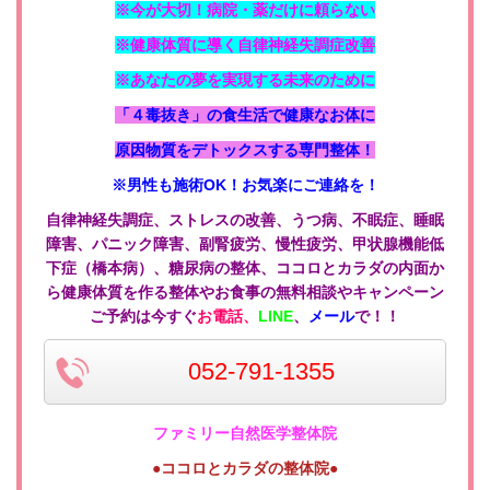
※今が大切！病院・薬だけに頼らない
※健康体質に導く自律神経失調症改善
※あなたの夢を実現する未来のために
「４毒抜き」の食生活で健康なお体に
原因物質をデトックスする専門整体！
※男性も施術OK！お気楽にご連絡を！
自律神経失調症、ストレスの改善、うつ病、不眠症、睡眠
障害、パニック障害、副腎疲労、慢性疲労、甲状腺機能低
下症（橋本病）、糖尿病の整体、ココロとカラダの内面か
ら健康体質を作る整体やお食事の無料相談やキャンペーン
ご予約は今すぐ
お電話、
LINE
、
メール
で！！
052-791-1355
ファミリー自然医学整体院
●ココロとカラダの整体院●